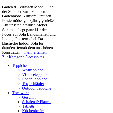
Garten & Terrassen Möbel I und
der Sommer kann kommen
Gartenmöbel - unsere Draußen
Polstermöbel ganzjährig genießen
Auf unseren draußen Möbel
Sortiment liegt ganz klar der
Focus auf Sofa Landschafren und
Lounge Polstermöbel. Das
klassische Indoor Sofa für
draußen, fernab dem unschönen
Kunstrattan...
mehr erfahren
Zur Kategorie Accessoires
Teppiche
Wollteppiche
Viskoseteppiche
Leder Teppiche
Teppichläufer
Outdoor Teppiche
Tischware
Geschirr
Schalen & Platten
Tabletts
Küchenhelfer