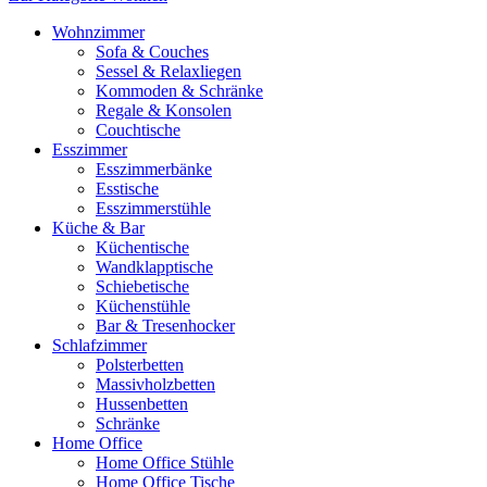
Wohnzimmer
Sofa & Couches
Sessel & Relaxliegen
Kommoden & Schränke
Regale & Konsolen
Couchtische
Esszimmer
Esszimmerbänke
Esstische
Esszimmerstühle
Küche & Bar
Küchentische
Wandklapptische
Schiebetische
Küchenstühle
Bar & Tresenhocker
Schlafzimmer
Polsterbetten
Massivholzbetten
Hussenbetten
Schränke
Home Office
Home Office Stühle
Home Office Tische