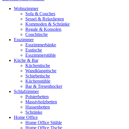
Wohnzimmer
Sofa & Couches
Sessel & Relaxliegen
Kommoden & Schränke
Regale & Konsolen
Couchtische
Esszimmer
Esszimmerbänke
Esstische
Esszimmerstühle
Küche & Bar
Küchentische
Wandklapptische
Schiebetische
Küchenstühle
Bar & Tresenhocker
Schlafzimmer
Polsterbetten
Massivholzbetten
Hussenbetten
Schränke
Home Office
Home Office Stühle
Home Office Tische