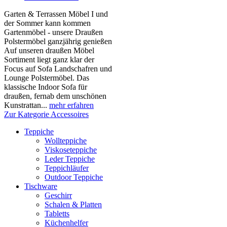
Garten & Terrassen Möbel I und
der Sommer kann kommen
Gartenmöbel - unsere Draußen
Polstermöbel ganzjährig genießen
Auf unseren draußen Möbel
Sortiment liegt ganz klar der
Focus auf Sofa Landschafren und
Lounge Polstermöbel. Das
klassische Indoor Sofa für
draußen, fernab dem unschönen
Kunstrattan...
mehr erfahren
Zur Kategorie Accessoires
Teppiche
Wollteppiche
Viskoseteppiche
Leder Teppiche
Teppichläufer
Outdoor Teppiche
Tischware
Geschirr
Schalen & Platten
Tabletts
Küchenhelfer