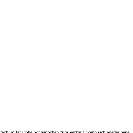
hrfach im Jahr tolle Schnäppchen zum Verkauf, wenn sich wieder neue