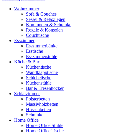
Wohnzimmer
Sofa & Couches
Sessel & Relaxliegen
Kommoden & Schränke
Regale & Konsolen
Couchtische
Esszimmer
Esszimmerbänke
Esstische
Esszimmerstühle
Küche & Bar
Küchentische
Wandklapptische
Schiebetische
Küchenstühle
Bar & Tresenhocker
Schlafzimmer
Polsterbetten
Massivholzbetten
Hussenbetten
Schränke
Home Office
Home Office Stühle
Home Office Tische