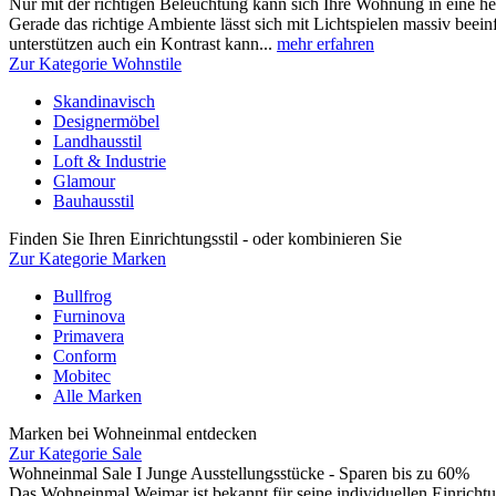
Nur mit der richtigen Beleuchtung kann sich Ihre Wohnung in eine h
Gerade das richtige Ambiente lässt sich mit Lichtspielen massiv beeinfl
unterstützen auch ein Kontrast kann...
mehr erfahren
Zur Kategorie Wohnstile
Skandinavisch
Designermöbel
Landhausstil
Loft & Industrie
Glamour
Bauhausstil
Finden Sie Ihren Einrichtungsstil - oder kombinieren Sie
Zur Kategorie Marken
Bullfrog
Furninova
Primavera
Conform
Mobitec
Alle Marken
Marken bei Wohneinmal entdecken
Zur Kategorie Sale
Wohneinmal Sale I Junge Ausstellungsstücke - Sparen bis zu 60%
Das Wohneinmal Weimar ist bekannt für seine individuellen Einrichtu