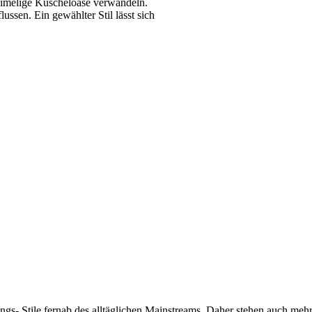
eimelige Kuscheloase verwandeln.
ussen. Ein gewählter Stil lässt sich
ngs- Stile fernab des alltäglichen Mainstreams. Daher stehen auch me