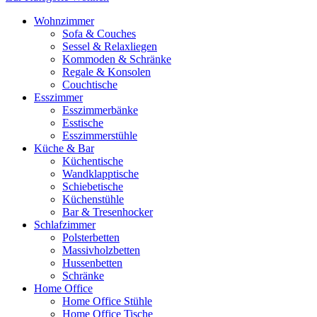
Wohnzimmer
Sofa & Couches
Sessel & Relaxliegen
Kommoden & Schränke
Regale & Konsolen
Couchtische
Esszimmer
Esszimmerbänke
Esstische
Esszimmerstühle
Küche & Bar
Küchentische
Wandklapptische
Schiebetische
Küchenstühle
Bar & Tresenhocker
Schlafzimmer
Polsterbetten
Massivholzbetten
Hussenbetten
Schränke
Home Office
Home Office Stühle
Home Office Tische