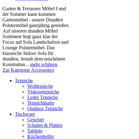
Garten & Terrassen Möbel I und
der Sommer kann kommen
Gartenmöbel - unsere Draußen
Polstermöbel ganzjährig genießen
Auf unseren draußen Möbel
Sortiment liegt ganz klar der
Focus auf Sofa Landschafren und
Lounge Polstermöbel. Das
klassische Indoor Sofa für
draußen, fernab dem unschönen
Kunstrattan...
mehr erfahren
Zur Kategorie Accessoires
Teppiche
Wollteppiche
Viskoseteppiche
Leder Teppiche
Teppichläufer
Outdoor Teppiche
Tischware
Geschirr
Schalen & Platten
Tabletts
Küchenhelfer