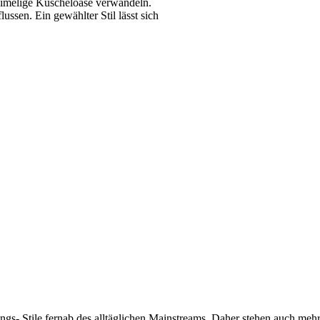
eimelige Kuscheloase verwandeln.
ussen. Ein gewählter Stil lässt sich
ngs- Stile fernab des alltäglichen Mainstreams. Daher stehen auch me