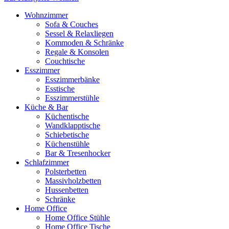
Wohnzimmer
Sofa & Couches
Sessel & Relaxliegen
Kommoden & Schränke
Regale & Konsolen
Couchtische
Esszimmer
Esszimmerbänke
Esstische
Esszimmerstühle
Küche & Bar
Küchentische
Wandklapptische
Schiebetische
Küchenstühle
Bar & Tresenhocker
Schlafzimmer
Polsterbetten
Massivholzbetten
Hussenbetten
Schränke
Home Office
Home Office Stühle
Home Office Tische