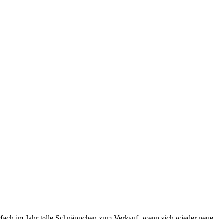
hrfach im Jahr tolle Schnäppchen zum Verkauf, wenn sich wieder neue