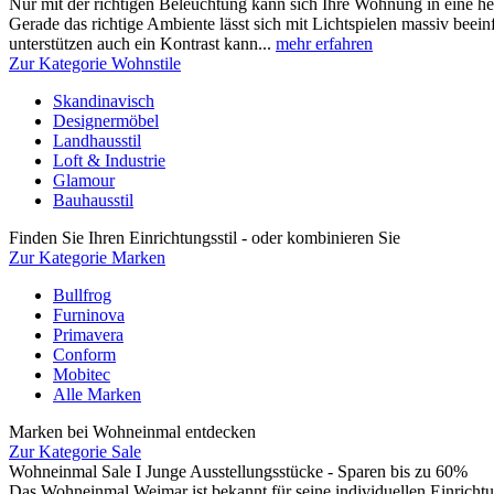
Nur mit der richtigen Beleuchtung kann sich Ihre Wohnung in eine h
Gerade das richtige Ambiente lässt sich mit Lichtspielen massiv beeinfl
unterstützen auch ein Kontrast kann...
mehr erfahren
Zur Kategorie Wohnstile
Skandinavisch
Designermöbel
Landhausstil
Loft & Industrie
Glamour
Bauhausstil
Finden Sie Ihren Einrichtungsstil - oder kombinieren Sie
Zur Kategorie Marken
Bullfrog
Furninova
Primavera
Conform
Mobitec
Alle Marken
Marken bei Wohneinmal entdecken
Zur Kategorie Sale
Wohneinmal Sale I Junge Ausstellungsstücke - Sparen bis zu 60%
Das Wohneinmal Weimar ist bekannt für seine individuellen Einrichtu