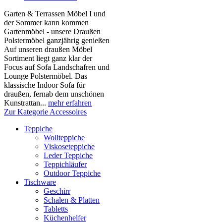
Garten & Terrassen Möbel I und
der Sommer kann kommen
Gartenmöbel - unsere Draußen
Polstermöbel ganzjährig genießen
Auf unseren draußen Möbel
Sortiment liegt ganz klar der
Focus auf Sofa Landschafren und
Lounge Polstermöbel. Das
klassische Indoor Sofa für
draußen, fernab dem unschönen
Kunstrattan...
mehr erfahren
Zur Kategorie Accessoires
Teppiche
Wollteppiche
Viskoseteppiche
Leder Teppiche
Teppichläufer
Outdoor Teppiche
Tischware
Geschirr
Schalen & Platten
Tabletts
Küchenhelfer