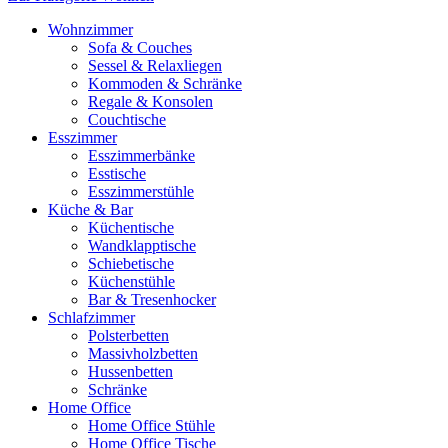
Wohnzimmer
Sofa & Couches
Sessel & Relaxliegen
Kommoden & Schränke
Regale & Konsolen
Couchtische
Esszimmer
Esszimmerbänke
Esstische
Esszimmerstühle
Küche & Bar
Küchentische
Wandklapptische
Schiebetische
Küchenstühle
Bar & Tresenhocker
Schlafzimmer
Polsterbetten
Massivholzbetten
Hussenbetten
Schränke
Home Office
Home Office Stühle
Home Office Tische