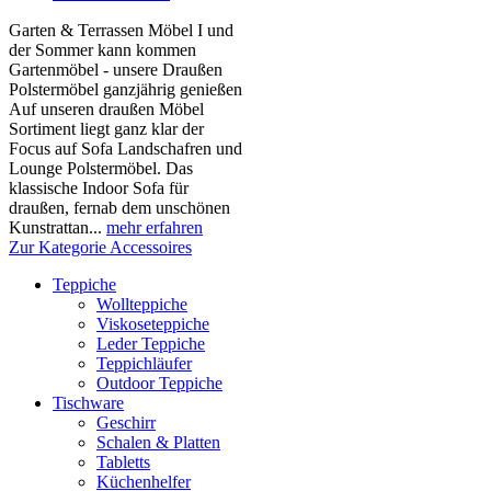
Garten & Terrassen Möbel I und
der Sommer kann kommen
Gartenmöbel - unsere Draußen
Polstermöbel ganzjährig genießen
Auf unseren draußen Möbel
Sortiment liegt ganz klar der
Focus auf Sofa Landschafren und
Lounge Polstermöbel. Das
klassische Indoor Sofa für
draußen, fernab dem unschönen
Kunstrattan...
mehr erfahren
Zur Kategorie Accessoires
Teppiche
Wollteppiche
Viskoseteppiche
Leder Teppiche
Teppichläufer
Outdoor Teppiche
Tischware
Geschirr
Schalen & Platten
Tabletts
Küchenhelfer