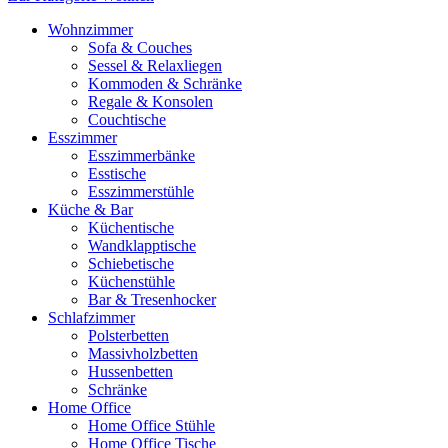
Wohnzimmer
Sofa & Couches
Sessel & Relaxliegen
Kommoden & Schränke
Regale & Konsolen
Couchtische
Esszimmer
Esszimmerbänke
Esstische
Esszimmerstühle
Küche & Bar
Küchentische
Wandklapptische
Schiebetische
Küchenstühle
Bar & Tresenhocker
Schlafzimmer
Polsterbetten
Massivholzbetten
Hussenbetten
Schränke
Home Office
Home Office Stühle
Home Office Tische