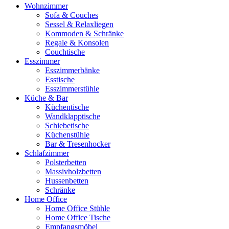
Wohnzimmer
Sofa & Couches
Sessel & Relaxliegen
Kommoden & Schränke
Regale & Konsolen
Couchtische
Esszimmer
Esszimmerbänke
Esstische
Esszimmerstühle
Küche & Bar
Küchentische
Wandklapptische
Schiebetische
Küchenstühle
Bar & Tresenhocker
Schlafzimmer
Polsterbetten
Massivholzbetten
Hussenbetten
Schränke
Home Office
Home Office Stühle
Home Office Tische
Empfangsmöbel