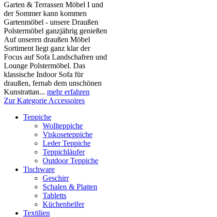
Garten & Terrassen Möbel I und
der Sommer kann kommen
Gartenmöbel - unsere Draußen
Polstermöbel ganzjährig genießen
Auf unseren draußen Möbel
Sortiment liegt ganz klar der
Focus auf Sofa Landschafren und
Lounge Polstermöbel. Das
klassische Indoor Sofa für
draußen, fernab dem unschönen
Kunstrattan...
mehr erfahren
Zur Kategorie Accessoires
Teppiche
Wollteppiche
Viskoseteppiche
Leder Teppiche
Teppichläufer
Outdoor Teppiche
Tischware
Geschirr
Schalen & Platten
Tabletts
Küchenhelfer
Textilien