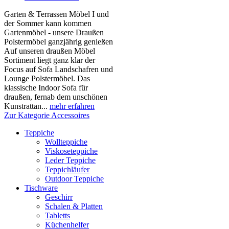
Garten & Terrassen Möbel I und
der Sommer kann kommen
Gartenmöbel - unsere Draußen
Polstermöbel ganzjährig genießen
Auf unseren draußen Möbel
Sortiment liegt ganz klar der
Focus auf Sofa Landschafren und
Lounge Polstermöbel. Das
klassische Indoor Sofa für
draußen, fernab dem unschönen
Kunstrattan...
mehr erfahren
Zur Kategorie Accessoires
Teppiche
Wollteppiche
Viskoseteppiche
Leder Teppiche
Teppichläufer
Outdoor Teppiche
Tischware
Geschirr
Schalen & Platten
Tabletts
Küchenhelfer