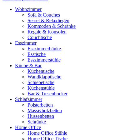
Wohnzimmer
Sofa & Couches
Sessel & Relaxliegen
Kommoden & Schränke
Regale & Konsolen
Couchtische
Esszimmer
Esszimmerbänke
Esstische
Esszimmerstühle
Küche & Bar
Küchentische
Wandklapptische
Schiebetische
Küchenstühle
Bar & Tresenhocker
Schlafzimmer
Polsterbetten
Massivholzbetten
Hussenbetten
Schränke
Home Office
Home Office Stühle
Home Office Tische