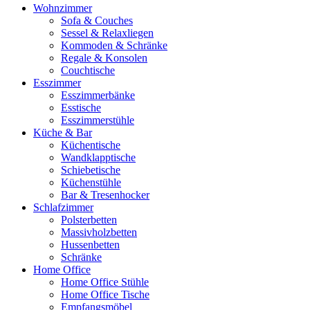
Wohnzimmer
Sofa & Couches
Sessel & Relaxliegen
Kommoden & Schränke
Regale & Konsolen
Couchtische
Esszimmer
Esszimmerbänke
Esstische
Esszimmerstühle
Küche & Bar
Küchentische
Wandklapptische
Schiebetische
Küchenstühle
Bar & Tresenhocker
Schlafzimmer
Polsterbetten
Massivholzbetten
Hussenbetten
Schränke
Home Office
Home Office Stühle
Home Office Tische
Empfangsmöbel