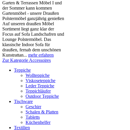
Garten & Terrassen Möbel I und
der Sommer kann kommen
Gartenmöbel - unsere Draußen
Polstermöbel ganzjährig genießen
Auf unseren draußen Möbel
Sortiment liegt ganz klar der
Focus auf Sofa Landschafren und
Lounge Polstermöbel. Das
klassische Indoor Sofa für
draußen, fernab dem unschönen
Kunstrattan...
mehr erfahren
Zur Kategorie Accessoires
Teppiche
Wollteppiche
Viskoseteppiche
Leder Teppiche
Teppichläufer
Outdoor Teppiche
Tischware
Geschirr
Schalen & Platten
Tabletts
Küchenhelfer
Textilien