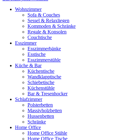
Wohnzimmer
Sofa & Couches
Sessel & Relaxliegen
Kommoden & Schränke
Regale & Konsolen
Couchtische
Esszimmer
Esszimmerbänke
Esstische
Esszimmerstühle
Küche & Bar
Küchentische
Wandklapptische
Schiebetische
Küchenstühle
Bar & Tresenhocker
Schlafzimmer
Polsterbetten
Massivholzbetten
Hussenbetten
Schränke
Home Office
Home Office Stühle
Home Office Tische