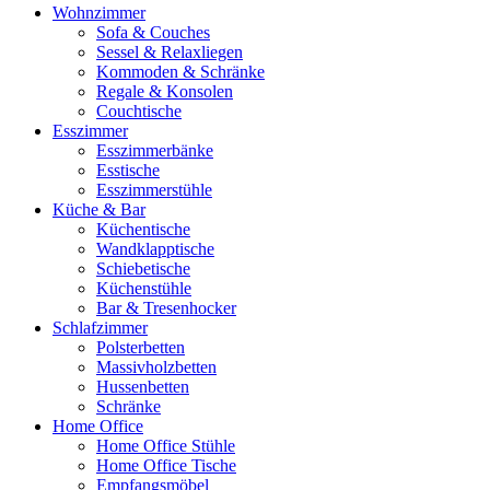
Wohnzimmer
Sofa & Couches
Sessel & Relaxliegen
Kommoden & Schränke
Regale & Konsolen
Couchtische
Esszimmer
Esszimmerbänke
Esstische
Esszimmerstühle
Küche & Bar
Küchentische
Wandklapptische
Schiebetische
Küchenstühle
Bar & Tresenhocker
Schlafzimmer
Polsterbetten
Massivholzbetten
Hussenbetten
Schränke
Home Office
Home Office Stühle
Home Office Tische
Empfangsmöbel