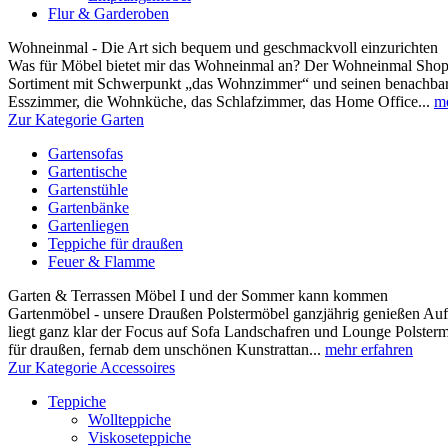
Flur & Garderoben
Wohneinmal - Die Art sich bequem und geschmackvoll einzurichten
Was für Möbel bietet mir das Wohneinmal an? Der Wohneinmal Shop b
Sortiment mit Schwerpunkt „das Wohnzimmer“ und seinen benachbar
Esszimmer, die Wohnküche, das Schlafzimmer, das Home Office...
me
Zur Kategorie Garten
Gartensofas
Gartentische
Gartenstühle
Gartenbänke
Gartenliegen
Teppiche für draußen
Feuer & Flamme
Garten & Terrassen Möbel I und der Sommer kann kommen
Gartenmöbel - unsere Draußen Polstermöbel ganzjährig genießen Au
liegt ganz klar der Focus auf Sofa Landschafren und Lounge Polsterm
für draußen, fernab dem unschönen Kunstrattan...
mehr erfahren
Zur Kategorie Accessoires
Teppiche
Wollteppiche
Viskoseteppiche