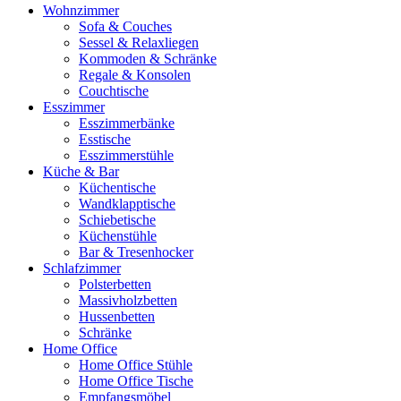
Wohnzimmer
Sofa & Couches
Sessel & Relaxliegen
Kommoden & Schränke
Regale & Konsolen
Couchtische
Esszimmer
Esszimmerbänke
Esstische
Esszimmerstühle
Küche & Bar
Küchentische
Wandklapptische
Schiebetische
Küchenstühle
Bar & Tresenhocker
Schlafzimmer
Polsterbetten
Massivholzbetten
Hussenbetten
Schränke
Home Office
Home Office Stühle
Home Office Tische
Empfangsmöbel