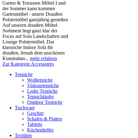
Garten & Terrassen Möbel I und
der Sommer kann kommen
Gartenmöbel - unsere Draußen
Polstermöbel ganzjährig genießen
Auf unseren draußen Möbel
Sortiment liegt ganz klar der
Focus auf Sofa Landschafren und
Lounge Polstermöbel. Das
klassische Indoor Sofa für
draußen, fernab dem unschönen
Kunstrattan...
mehr erfahren
Zur Kategorie Accessoires
Teppiche
Wollteppiche
Viskoseteppiche
Leder Teppiche
Teppichläufer
Outdoor Teppiche
Tischware
Geschirr
Schalen & Platten
Tabletts
Küchenhelfer
Textilien