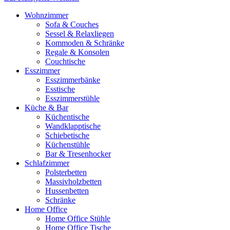
Wohnzimmer
Sofa & Couches
Sessel & Relaxliegen
Kommoden & Schränke
Regale & Konsolen
Couchtische
Esszimmer
Esszimmerbänke
Esstische
Esszimmerstühle
Küche & Bar
Küchentische
Wandklapptische
Schiebetische
Küchenstühle
Bar & Tresenhocker
Schlafzimmer
Polsterbetten
Massivholzbetten
Hussenbetten
Schränke
Home Office
Home Office Stühle
Home Office Tische