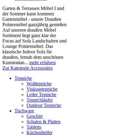
Garten & Terrassen Möbel I und
der Sommer kann kommen
Gartenmöbel - unsere Draußen
Polstermöbel ganzjährig genießen
Auf unseren draußen Möbel
Sortiment liegt ganz klar der
Focus auf Sofa Landschafren und
Lounge Polstermöbel. Das
klassische Indoor Sofa für
draußen, fernab dem unschönen
Kunstrattan...
mehr erfahren
Zur Kategorie Accessoires
Teppiche
Wollteppiche
Viskoseteppiche
Leder Teppiche
Teppichläufer
Outdoor Teppiche
Tischware
Geschirr
Schalen & Platten
Tabletts
Küchenhelfer