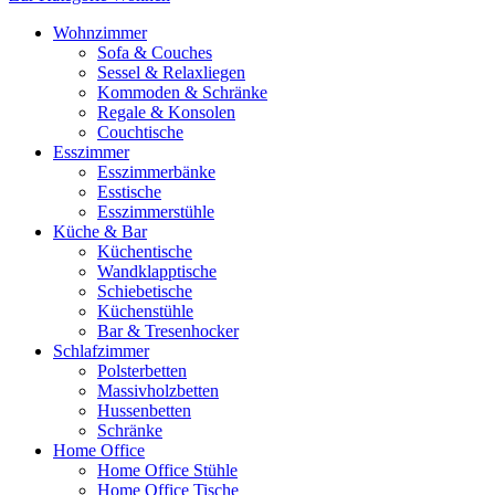
Wohnzimmer
Sofa & Couches
Sessel & Relaxliegen
Kommoden & Schränke
Regale & Konsolen
Couchtische
Esszimmer
Esszimmerbänke
Esstische
Esszimmerstühle
Küche & Bar
Küchentische
Wandklapptische
Schiebetische
Küchenstühle
Bar & Tresenhocker
Schlafzimmer
Polsterbetten
Massivholzbetten
Hussenbetten
Schränke
Home Office
Home Office Stühle
Home Office Tische